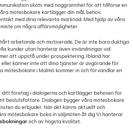
mmunikation sköts med noggrannhet för att tillförse en
Våra mötesbokare kartlägger din mål, behov,
kontakt med dina relevanta marknad. Med hjälp av våra
miste om några affärsmöjligheter.
 hårt arbetande och motiverade. De är inte bara duktiga
lla kunder utan hanterar även invändningar vid
mmer att uppstå under prospektering. Ibland har
d eller känner inte att dina tjänster är avgörande för
iga mötesbokare i Malmö kommer in och förvandlar en
ditt företag i dialogerna och kartlägger behoven för
evant beslutsfattare. Dialogen bygger våra mötesbokare
nsten du erbjuder. När det känns aktuellt och
åra mötesbokare boka in säljmöten åt dig Vi hanterar
sbokningar
och av högsta kvalitet.