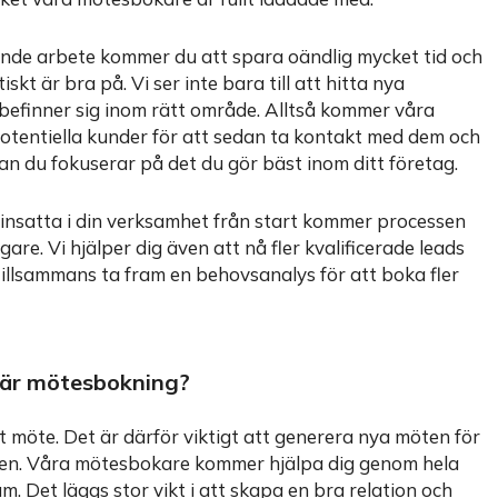
ande arbete kommer du att spara oändlig mycket tid och
kt är bra på. Vi ser inte bara till att hitta nya
 befinner sig inom rätt område. Alltså kommer våra
tentiella kunder för att sedan ta kontakt med dem och
an du fokuserar på det du gör bäst inom ditt företag.
nsatta i din verksamhet från start kommer processen
are. Vi hjälper dig även att nå fler kvalificerade leads
tillsammans ta fram en behovsanalys för att boka fler
bär mötesbokning?
ett möte. Det är därför viktigt att generera nya möten för
öten. Våra mötesbokare kommer hjälpa dig genom hela
um. Det läggs stor vikt i att skapa en bra relation och