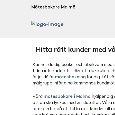
Mötesbokare Malmö
Hitta rätt kunder med v
Känner du dig osäker och obekväm med att
tiden inte räcker till eller att du skulle 
är ja, då är
mötesbokning
för dig. Låt v
målgrupp inför dina kommande kundmöt
Våra
mötesbokare i Malmö
hjälper dig 
att du ska lyckas med en slutaffär. Vår
är experter på att hitta rätt kunder till r
som kräver noggrannhet och kunskap, vil