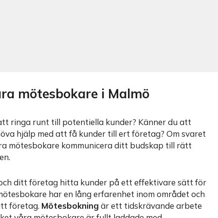
åra mötesbokare i Malmö
 ringa runt till potentiella kunder? Känner du att
behöva hjälp med att få kunder till ert företag? Om svaret
åra mötesbokare kommunicera ditt budskap till rätt
en.
och ditt företag hitta kunder på ett effektivare sätt för
a mötesbokare har en lång erfarenhet inom området och
ätt företag.
Mötesbokning
är ett tidskrävande arbete
ket våra mötesbokare är fullt laddade med.