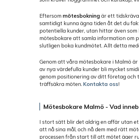
Eftersom
mötesbokning
är ett tidskräv
samtidigt kunna ägna tiden åt det du faktis
potentiella kunder, utan hittar även som
mötesbokare att samla information om po
slutligen boka kundmötet. Allt detta med
Genom att våra mötesbokare i Malmö är i
av nya värdefulla kunder bli mycket smidig
genom positionering av ditt företag och 
träffsäkra möten.
Kontakta oss
!
Mötesbokare Malmö - Vad inne
I stort sätt blir det aldrig en affär utan 
att nå sina mål, och nå dem med rätt m
processen från start till att mötet äger r